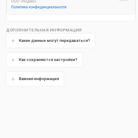
ООО «Яндекс»
Политика конфиденциальности
ДОПОЛНИТЕЛЬНАЯ ИНФОРМАЦИЯ
Какие данные могут передаваться?
Как сохраняются настройки?
Важная информация
Зубные пасты
Ополаскиватели Для Пол
Зубная паста Colgate Tota
colgate-max-white-fresh-r
Colgate herbal