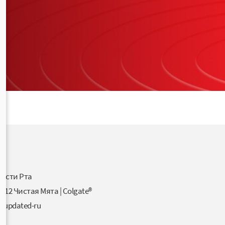
ости Рта
l 12 Чистая Мята | Colgate®
u-updated-ru