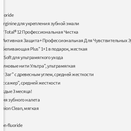
luoride
o Arginine для укрепления зубной эмали
te® Total® 12 Профессиональная Чистка
otal Активная Защита+ Профессиональная Для Чувствительных 
Отбеливающая Plus" 1+1 в подарок, жесткая
ra Soft для ультрамягкого ухода
Шелковые нити Ультра", ультрамягкая
иг Заг" с древесным углем, средней жесткости
Массажер", средней жесткости
аждые 3 месяца!
ия зубного налета
shion Clean, мягкая
non-fluoride