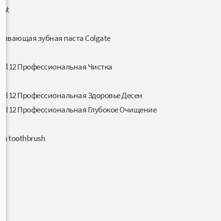
int
ивающая зубная паста Colgate
nt
otal 12 Профессиональная Чистка
otal 12 Профессиональная Здоровье Десен
otal 12 Профессиональная Глубокое Очищение
ium toothbrush