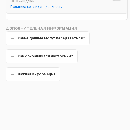
ООО «Яндекс»
Политика конфиденциальности
ДОПОЛНИТЕЛЬНАЯ ИНФОРМАЦИЯ
Какие данные могут передаваться?
Как сохраняются настройки?
Тренировка Героев Зубн
Привет, родители!
Важная информация
КАЗАХСТАН
Материалы программы
5 шагов к здоровью поло
Головоломка-лабиринт «
Наша миссия
Руководство для провед