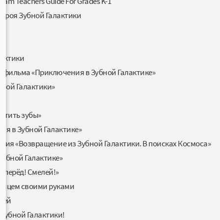
gram Teachers Guide For Grades K-1
Героя Зубной Галактики
s)
лактики
ьтфильма «Приключения в Зубной Галактике»
бной Галактики»
стить зубы»
я в Зубной Галактике»
ния «Возвращение из Зубной Галактики. В поисках Космоса»
Зубной Галактике»
«Вперёд! Смелей!»
айцем своими руками
лей
 Зубной Галактики!