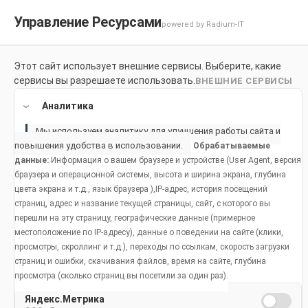
Управление Ресурсами
powered by Radium-IT
Для здоровой улыбки
Продук
Этот сайт использует внешние сервисы. Выберите, какие
сервисы вы разрешаете использовать.
ВНЕШНИЕ СЕРВИСЫ
Home
Продукты
Аналитика
Мы используем аналитику для улучшения работы сайта и
повышения удобства в использовании.
Обрабатываемые
данные:
Информация о вашем браузере и устройстве (User Agent, версия
браузера и операционной системы, высота и ширина экрана, глубина
цвета экрана и т.д., язык браузера ),IP-адрес, история посещений
страниц, адрес и название текущей страницы, сайт, с которого вы
перешли на эту страницу, географические данные (примерное
местоположение по IP-адресу), данные о поведении на сайте (клики,
просмотры, скроллинг и т.д.), переходы по ссылкам, скорость загрузки
страниц и ошибки, скачивания файлов, время на сайте, глубина
просмотра (сколько страниц вы посетили за один раз).
Яндекс.Метрика