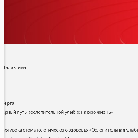
ой Галактики
сти рта
Верный путь к ослепительной улыбке на всю жизнь»
ения урока стоматологического здоровья «Ослепительная улыб