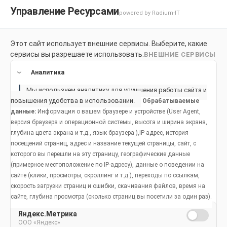
Управление Ресурсами
powered by Radium-IT
Этот сайт использует внешние сервисы. Выберите, какие
Для здоровой улыбки
Продукты
Социальное возде
сервисы вы разрешаете использовать.
ВНЕШНИЕ СЕРВИСЫ
Продукты
Аналитика
Home
Мы используем аналитику для улучшения работы сайта и
повышения удобства в использовании.
Обрабатываемые
Политика организации обработки и
данные:
Информация о вашем браузере и устройстве (User Agent,
обеспечения безопасности персональных
версия браузера и операционной системы, высота и ширина экрана,
данных в АО «КОЛГЕЙТ-ПАЛМОЛИВ»
глубина цвета экрана и т.д., язык браузера ),IP-адрес, история
Cookie Policy
посещений страниц, адрес и название текущей страницы, сайт, с
которого вы перешли на эту страницу, географические данные
(примерное местоположение по IP-адресу), данные о поведении на
сайте (клики, просмотры, скроллинг и т.д.), переходы по ссылкам,
скорость загрузки страниц и ошибки, скачивания файлов, время на
Политика для
сайте, глубина просмотра (сколько страниц вы посетили за один раз).
Яндекс.Метрика
пользователей
ООО «Яндекс»