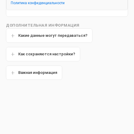
Политика конфиденциальности
сайта
ДОПОЛНИТЕЛЬНАЯ ИНФОРМАЦИЯ
Политика
Какие данные могут передаваться?
обработки
Как сохраняются настройки?
персональных
Важная информация
данных
Пользователе
й сайта
colgate.ru