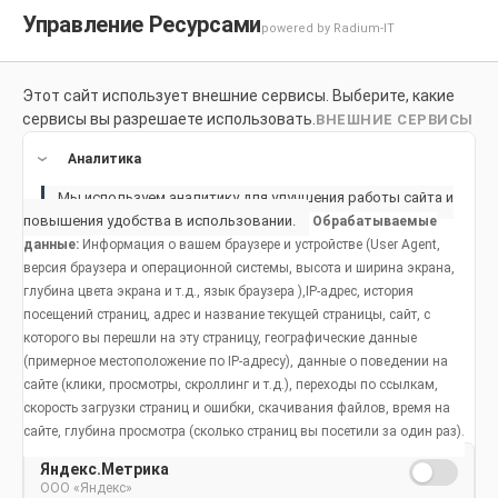
Управление Ресурсами
powered by Radium-IT
Этот сайт использует внешние сервисы. Выберите, какие
Для здоровой улыбки
Продукты
Социальное возде
сервисы вы разрешаете использовать.
ВНЕШНИЕ СЕРВИСЫ
Продукты
Аналитика
Мы используем аналитику для улучшения работы сайта и
Просмотр по категориям
повышения удобства в использовании.
Обрабатываемые
данные:
Информация о вашем браузере и устройстве (User Agent,
версия браузера и операционной системы, высота и ширина экрана,
Играть
глубина цвета экрана и т.д., язык браузера ),IP-адрес, история
посещений страниц, адрес и название текущей страницы, сайт, с
Читать
О международной
которого вы перешли на эту страницу, географические данные
(примерное местоположение по IP-адресу), данные о поведении на
детской
Смотреть
сайте (клики, просмотры, скроллинг и т.д.), переходы по ссылкам,
скорость загрузки страниц и ошибки, скачивания файлов, время на
программе для
Слушать
сайте, глубина просмотра (сколько страниц вы посетили за один раз).
Фильтры
героев Зубной
Яндекс.Метрика
Раскрашивать
ООО «Яндекс»