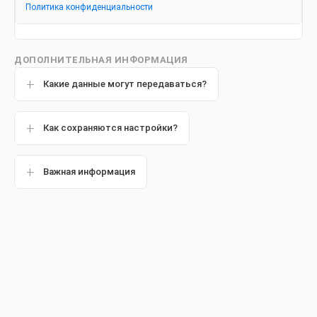
Можно ли использовать
Политика конфиденциальности
анестезию при беременности
для лечения зубов
ДОПОЛНИТЕЛЬНАЯ ИНФОРМАЦИЯ
Какие данные могут передаваться?
Дата публикации: 11 января 2022 года.
Как сохраняются настройки?
Важная информация