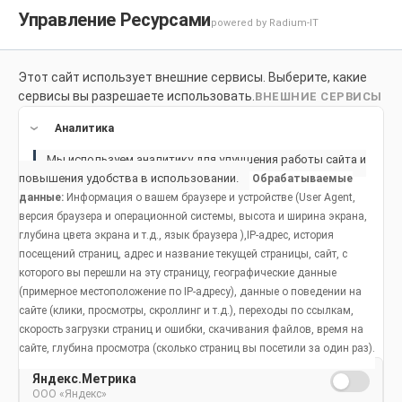
Управление Ресурсами
powered by Radium-IT
Этот сайт использует внешние сервисы. Выберите, какие
Для здоровой улыбки
Продукты
Социальное возде
сервисы вы разрешаете использовать.
ВНЕШНИЕ СЕРВИСЫ
Продукты
Аналитика
Мы используем аналитику для улучшения работы сайта и
повышения удобства в использовании.
Обрабатываемые
данные:
Информация о вашем браузере и устройстве (User Agent,
версия браузера и операционной системы, высота и ширина экрана,
глубина цвета экрана и т.д., язык браузера ),IP-адрес, история
посещений страниц, адрес и название текущей страницы, сайт, с
которого вы перешли на эту страницу, географические данные
(примерное местоположение по IP-адресу), данные о поведении на
сайте (клики, просмотры, скроллинг и т.д.), переходы по ссылкам,
скорость загрузки страниц и ошибки, скачивания файлов, время на
сайте, глубина просмотра (сколько страниц вы посетили за один раз).
Яндекс.Метрика
ООО «Яндекс»