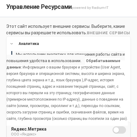
Управление Ресурсами
powered by Radium-IT
Этот сайт использует внешние сервисы. Выберите, какие
Для здоровой улыбки
Продукты
Социальное возде
сервисы вы разрешаете использовать.
ВНЕШНИЕ СЕРВИСЫ
Продукты
Аналитика
Мы используем аналитику для улучшения работы сайта и
Как сохранить здоровую улыбку
повышения удобства в использовании.
Обрабатываемые
данные:
Информация о вашем браузере и устройстве (User Agent,
Основы гигиены полости рта
Распространенные проблемы
Жизненные этапы
версия браузера и операционной системы, высота и ширина экрана,
Жизненные этапы
глубина цвета экрана и т.д., язык браузера ),IP-адрес, история
Фтор
Неприятный запах изо рта
Дети младенческого и ясельного возраста
посещений страниц, адрес и название текущей страницы, сайт, с
которого вы перешли на эту страницу, географические данные
Уход за полостью рта во время беременности
Анатомическое строение зубов и ротовой полости
Бруксизм
От 5 до 12 лет
(примерное местоположение по IP-адресу), данные о поведении на
сайте (клики, просмотры, скроллинг и т.д.), переходы по ссылкам,
Гигиена полости рта у взрослых
Здоровье полости рта и питание
Кариозные полости
Гигиена полости рта у подростков
скорость загрузки страниц и ошибки, скачивания файлов, время на
Анорексия,
сайте, глубина просмотра (сколько страниц вы посетили за один раз).
Уход за полостью рта у детей младенческого и ясельного возраста
Угрозы для здоровья полости рта
Сухость полости рта
Гигиена полости рта у взрослых людей
булимия и
Яндекс.Метрика
ООО «Яндекс»
Гигиена полости рта в возрасте старше 55 лет
Использование зубной щетки и нити
Заболевание десен
Гигиена полости рта в возрасте старше 55 лет