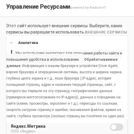
Управление Ресурсами
powered by Radium-IT
Этот сайт использует внешние сервисы. Выберите, какие
Для здоровой улыбки
Продукты
Социальное возде
сервисы вы разрешаете использовать.
ВНЕШНИЕ СЕРВИСЫ
Продукты
Аналитика
Мы используем аналитику для улучшения работы сайта и
повышения удобства в использовании.
Обрабатываемые
данные:
Информация о вашем браузере и устройстве (User Agent,
Бондинг в стоматологии: до,
версия браузера и операционной системы, высота и ширина экрана,
глубина цвета экрана и т.д., язык браузера ),IP-адрес, история
во время и после процедуры
посещений страниц, адрес и название текущей страницы, сайт, с
восстановления зуба
которого вы перешли на эту страницу, географические данные
(примерное местоположение по IP-адресу), данные о поведении на
сайте (клики, просмотры, скроллинг и т.д.), переходы по ссылкам,
скорость загрузки страниц и ошибки, скачивания файлов, время на
сайте, глубина просмотра (сколько страниц вы посетили за один раз).
Яндекс.Метрика
Популярные статьи
ООО «Яндекс»