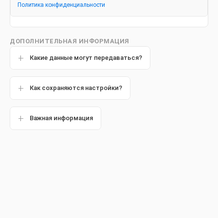
Политика конфиденциальности
Другие статьи
ДОПОЛНИТЕЛЬНАЯ ИНФОРМАЦИЯ
Какие данные могут передаваться?
Обзор
Как сохраняются настройки?
Важная информация
Скол на зубе не только портит улыбку: без лечения он
может стать причиной возникновения боли. К счастью, вы
можете прибегнуть к бондингу – простой и относительно
комфортной процедуре, позволяющей восстановить
сломанный или ослабленный зуб.