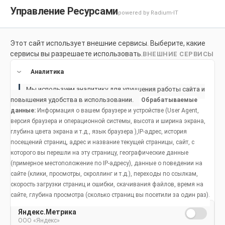
Управление Ресурсами
powered by Radium-IT
Этот сайт использует внешние сервисы. Выберите, какие
Для здоровой улыбки
Продукты
Социальное возде
сервисы вы разрешаете использовать.
ВНЕШНИЕ СЕРВИСЫ
Продукты
Аналитика
Мы используем аналитику для улучшения работы сайта и
повышения удобства в использовании.
Обрабатываемые
данные:
Информация о вашем браузере и устройстве (User Agent,
версия браузера и операционной системы, высота и ширина экрана,
глубина цвета экрана и т.д., язык браузера ),IP-адрес, история
посещений страниц, адрес и название текущей страницы, сайт, с
которого вы перешли на эту страницу, географические данные
(примерное местоположение по IP-адресу), данные о поведении на
сайте (клики, просмотры, скроллинг и т.д.), переходы по ссылкам,
скорость загрузки страниц и ошибки, скачивания файлов, время на
сайте, глубина просмотра (сколько страниц вы посетили за один раз).
Яндекс.Метрика
ООО «Яндекс»