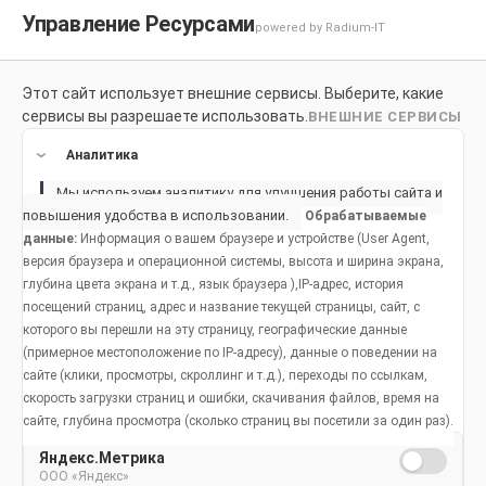
Управление Ресурсами
powered by Radium-IT
Этот сайт использует внешние сервисы. Выберите, какие
Для здоровой улыбки
Продукты
Социальное возде
сервисы вы разрешаете использовать.
ВНЕШНИЕ СЕРВИСЫ
Продукты
Аналитика
Мы используем аналитику для улучшения работы сайта и
Как сохранить здоровую улыбку
повышения удобства в использовании.
Обрабатываемые
данные:
Информация о вашем браузере и устройстве (User Agent,
Основы гигиены полости рта
Распространенные проблемы
Жизненные этапы
версия браузера и операционной системы, высота и ширина экрана,
Жизненные этапы
глубина цвета экрана и т.д., язык браузера ),IP-адрес, история
Фтор
Неприятный запах изо рта
Дети младенческого и ясельного возраста
посещений страниц, адрес и название текущей страницы, сайт, с
которого вы перешли на эту страницу, географические данные
Уход за полостью рта во время беременности
Анатомическое строение зубов и ротовой полости
Бруксизм
От 5 до 12 лет
(примерное местоположение по IP-адресу), данные о поведении на
сайте (клики, просмотры, скроллинг и т.д.), переходы по ссылкам,
Гигиена полости рта у взрослых
Здоровье полости рта и питание
Кариозные полости
Гигиена полости рта у подростков
скорость загрузки страниц и ошибки, скачивания файлов, время на
Как чистить
сайте, глубина просмотра (сколько страниц вы посетили за один раз).
Уход за полостью рта у детей младенческого и ясельного возраста
Угрозы для здоровья полости рта
Сухость полости рта
Гигиена полости рта у взрослых людей
зубы и
Яндекс.Метрика
ООО «Яндекс»
Гигиена полости рта в возрасте старше 55 лет
Использование зубной щетки и нити
Заболевание десен
Гигиена полости рта в возрасте старше 55 лет