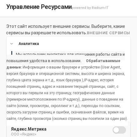
Управление Ресурсами
powered by Radium-IT
Этот сайт использует внешние сервисы. Выберите, какие
Для здоровой улыбки
Продукты
Социальное возде
сервисы вы разрешаете использовать.
ВНЕШНИЕ СЕРВИСЫ
Продукты
Аналитика
Мы используем аналитику для улучшения работы сайта и
повышения удобства в использовании.
Обрабатываемые
Как правильно чистить зубы:
данные:
Информация о вашем браузере и устройстве (User Agent,
версия браузера и операционной системы, высота и ширина экрана,
до завтрака или после
глубина цвета экрана и т.д., язык браузера ),IP-адрес, история
посещений страниц, адрес и название текущей страницы, сайт, с
которого вы перешли на эту страницу, географические данные
(примерное местоположение по IP-адресу), данные о поведении на
Дата публикации: 9 марта 2022 года.
сайте (клики, просмотры, скроллинг и т.д.), переходы по ссылкам,
скорость загрузки страниц и ошибки, скачивания файлов, время на
сайте, глубина просмотра (сколько страниц вы посетили за один раз).
Яндекс.Метрика
ООО «Яндекс»