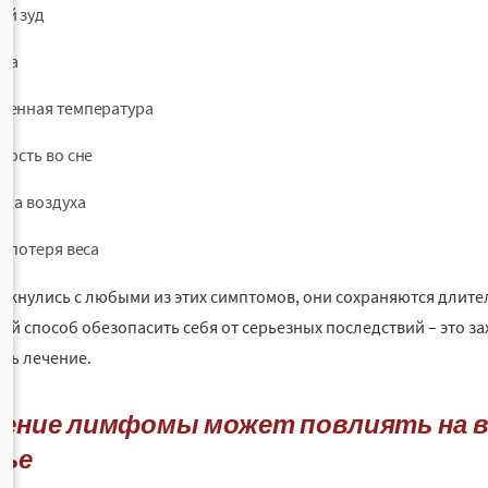
й зуд
ка
енная температура
вость во сне
тка воздуха
я потеря веса
олкнулись с любыми из этих симптомов, они сохраняются длител
ший способ обезопасить себя от серьезных последствий – это з
ать лечение.
ечение лимфомы может повлиять на 
вье