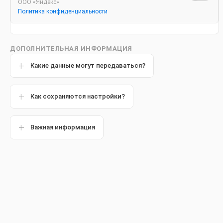
ООО «Яндекс»
Политика конфиденциальности
Популярные статьи
ДОПОЛНИТЕЛЬНАЯ ИНФОРМАЦИЯ
Какие данные могут передаваться?
Если у вас 
Другие статьи
состоянии 
Как сохраняются настройки?
также о ег
в бой с лим
Важная информация
Что т
Лимфома – 
вилочковой
Ходжкина и