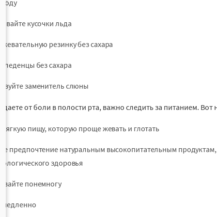
 воду
сывайте кусочки льда
 жевательную резинку без сахара
е леденцы без сахара
ьзуйте заменитель слюны
радаете от боли в полости рта, важно следить за питанием. Во
 мягкую пищу, которую проще жевать и глотать
те предпочтение натуральным высокопитательным продуктам,
тологического здоровья
ывайте понемногу
 медленно