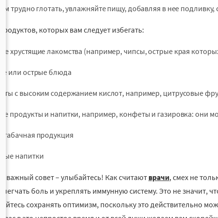
вам трудно глотать, увлажняйте пищу, добавляя в нее подливку,
продуктов, которых вам следует избегать:
ые хрустящие лакомства (например, чипсы, острые края которых
ие или острые блюда
кты с высоким содержанием кислот, например, цитрусовые фру
ие продукты и напитки, например, конфеты и газировка: они м
 табачная продукция
ные напитки
й важный совет – улыбайтесь! Как считают
врачи
, смех не тол
блегчать боль и укреплять иммунную систему. Это не значит, ч
райтесь сохранять оптимизм, поскольку это действительно мож