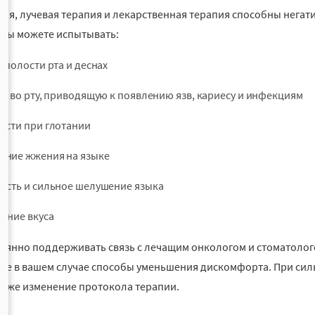
ия, лучевая терапия и лекарственная терапия способны негат
 Вы можете испытывать:
в полости рта и деснах
ть во рту, приводящую к появлению язв, кариесу и инфекциям
ости при глотании
ние жжения на языке
ость и сильное шелушение языка
ение вкуса
оянно поддерживать связь с лечащим онкологом и стоматолог
е в вашем случае способы уменьшения дискомфорта. При сил
аже изменение протокола терапии.