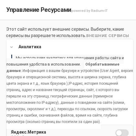
Управление Ресурсами
powered by Radium-IT
Для здоровой улыбки
Продук
Этот сайт использует внешние сервисы. Выберите, какие
сервисы вы разрешаете использовать.
ВНЕШНИЕ СЕРВИСЫ
Home
Продукты
Аналитика
Мы используем аналитику для улучшения работы сайта и
повышения удобства в использовании.
Обрабатываемые
данные:
Информация о вашем браузере и устройстве (User Agent, версия
браузера и операционной системы, высота и ширина экрана, глубина
цвета экрана и т.д., язык браузера ),IP-адрес, история посещений
страниц, адрес и название текущей страницы, сайт, с которого вы
перешли на эту страницу, географические данные (примерное
местоположение по IP-адресу), данные о поведении на сайте (клики,
просмотры, скроллинг и т.д.), переходы по ссылкам, скорость загрузки
страниц и ошибки, скачивания файлов, время на сайте, глубина
просмотра (сколько страниц вы посетили за один раз).
Яндекс.Метрика