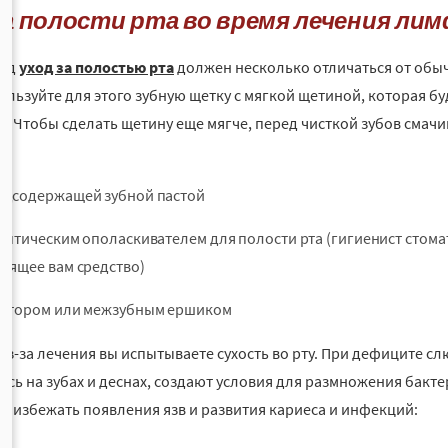
а полости рта во время лечения ли
иод
уход за полостью рта
должен несколько отличаться от обыч
ользуйте для этого зубную щетку с мягкой щетиной, которая б
ы. Чтобы сделать щетину еще мягче, перед чисткой зубов смачи
ь:
дсодержащей зубной пастой
ептическим ополаскивателем для полости рта (гигиенист стом
дящее вам средство)
атором или межзубным ершиком
из-за лечения вы испытываете сухость во рту. При дефиците сл
ясь на зубах и деснах, создают условия для размножения бакт
м избежать появления язв и развития кариеса и инфекций: