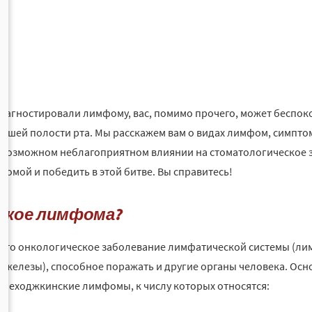
диагностировали лимфому, вас, помимо прочего, может беспокои
вашей полости рта. Мы расскажем вам о видах лимфом, симптома
о возможном неблагоприятном влиянии на стоматологическое з
фомой и победить в этой битве. Вы справитесь!
акое лимфома?
это онкологическое заболевание лимфатической системы (лимф
 железы), способное поражать и другие органы человека. О
 неходжкинские лимфомы, к числу которых относятся: