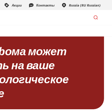
фома может
ь на ваше
ологическое
е