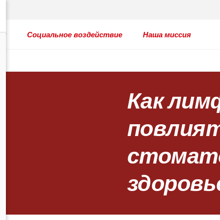
ты
Социальное воздействие
Наша миссия
Как лим
повлият
стомат
здоровь