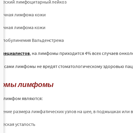
ческий лимфоцитарный лейкоз
точная лимфома кожи
точная лимфома кожи
глобулинемия Вальденстрема
специалистов
, на лимфомы приходится 4% всех случаев онкол
о, сами лимфомы не вредят стоматологическому здоровью пац
томы лимфомы
и лимфом являются:
чение размера лимфатических узлов на шее, в подмышках или в
ческая усталость