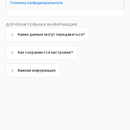
Политика конфиденциальности
Другие статьи
ДОПОЛНИТЕЛЬНАЯ ИНФОРМАЦИЯ
Какие данные могут передаваться?
Обзор
Как сохраняются настройки?
Важная информация
Детская стоматология
занимается профилактикой,
диагностикой и лечением заболеваний полости рта с
учетом возрастных особенностей ребенка. Первые
школьные зубоврачебные амбулатории появились в
России еще в конце XIX века. Однако как отдельная
дисциплина детская стоматология выделилась только в
начале 1960-х годов, когда в медицинских институтах были