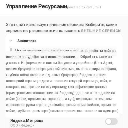
Управление Ресурсами
powered by Radium-IT
Этот сайт использует внешние сервисы. Выберите, какие
Для здоровой улыбки
Продукты
Социальное возде
сервисы вы разрешаете использовать.
ВНЕШНИЕ СЕРВИСЫ
Продукты
Аналитика
Мы используем аналитику для улучшения работы сайта и
повышения удобства в использовании.
Обрабатываемые
данные:
Информация о вашем браузере и устройстве (User Agent,
Стоматологическая помощь
версия браузера и операционной системы, высота и ширина экрана,
глубина цвета экрана и т.д., язык браузера ),IP-адрес, история
детям
посещений страниц, адрес и название текущей страницы, сайт, с
которого вы перешли на эту страницу, географические данные
(примерное местоположение по IP-адресу), данные о поведении на
сайте (клики, просмотры, скроллинг и т.д.), переходы по ссылкам,
скорость загрузки страниц и ошибки, скачивания файлов, время на
сайте, глубина просмотра (сколько страниц вы посетили за один раз).
Популярные статьи
Яндекс.Метрика
ООО «Яндекс»