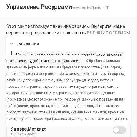
Управление Ресурсами
powered by Radium-IT
Этот сайт использует внешние сервисы. Выберите, какие
Для здоровой улыбки
Продукты
Социальное возде
сервисы вы разрешаете использовать.
ВНЕШНИЕ СЕРВИСЫ
Продукты
Аналитика
Мы используем аналитику для улучшения работы сайта и
повышения удобства в использовании.
Обрабатываемые
данные:
Информация о вашем браузере и устройстве (User Agent,
версия браузера и операционной системы, высота и ширина экрана,
глубина цвета экрана и т.д., язык браузера ),IP-адрес, история
посещений страниц, адрес и название текущей страницы, сайт, с
которого вы перешли на эту страницу, географические данные
(примерное местоположение по IP-адресу), данные о поведении на
сайте (клики, просмотры, скроллинг и т.д.), переходы по ссылкам,
скорость загрузки страниц и ошибки, скачивания файлов, время на
сайте, глубина просмотра (сколько страниц вы посетили за один раз).
Яндекс.Метрика
ООО «Яндекс»