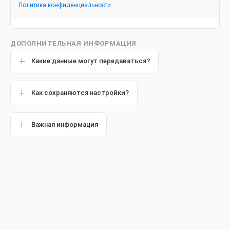
Из-за чего возникает сахарный
Политика конфиденциальности
диабет?
ДОПОЛНИТЕЛЬНАЯ ИНФОРМАЦИЯ
Какие данные могут передаваться?
Популярные статьи
Как сохраняются настройки?
Важная информация
Другие статьи
Обзор