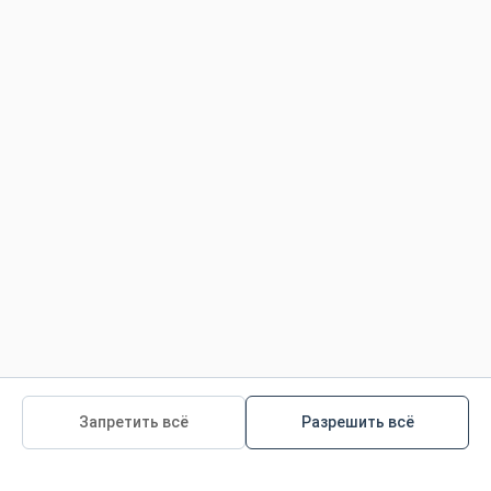
Все права защищены
Условия использования
Политика конфиденциальности
Политика конфиденциальности для детей
Ответственное Производство Продукции
.
Управление ресурсами
Политика для пользователей Сайта
-
-
Все наши продукты
Все наши статьи
Все
материалы программы
Запретить всё
Разрешить всё