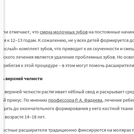
ели отмечают, что
смена молочных зубов
на постоянные начина
тся к 12–13 годам. К сожалению, не у всех детей формируется 
рослый» комплект зубов, что приводит к их скученности и сме
еского лечения является удаление проблемных зубов. Но осво
 прибегая к этой процедуре – в этом могут помочь расширител
ль верхней челюсти
ь верхней челюсти растягивает нёбный свод и раскрывает сре
ый прикус. По мнению
профессора Р. А. Фадеева
, лечение реб
одить до окончательного формирования у него костной ткани 
в возрасте 14–18 лет.
люстные расширители традиционно фиксируются на молярах п