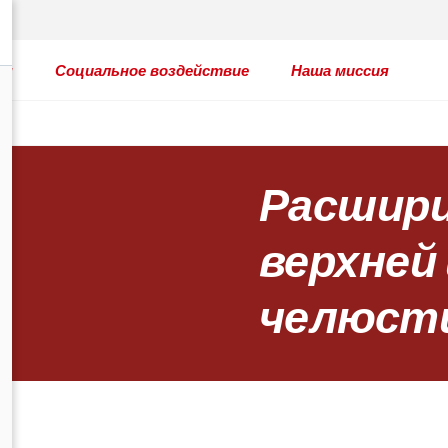
ты
Социальное воздействие
Наша миссия
Расшири
верхней
челюст