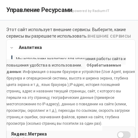
Управление Ресурсами
powered by Radium-IT
Для здоровой улыбки
Продук
Этот сайт использует внешние сервисы. Выберите, какие
сервисы вы разрешаете использовать.
ВНЕШНИЕ СЕРВИСЫ
Home
Продукты
Аналитика
Мы используем аналитику для улучшения работы сайта и
повышения удобства в использовании.
Обрабатываемые
данные:
Информация о вашем браузере и устройстве (User Agent, версия
браузера и операционной системы, высота и ширина экрана, глубина
цвета экрана и т.д., язык браузера ),IP-адрес, история посещений
страниц, адрес и название текущей страницы, сайт, с которого вы
перешли на эту страницу, географические данные (примерное
местоположение по IP-адресу), данные о поведении на сайте (клики,
просмотры, скроллинг и т.д.), переходы по ссылкам, скорость загрузки
страниц и ошибки, скачивания файлов, время на сайте, глубина
просмотра (сколько страниц вы посетили за один раз).
Яндекс.Метрика