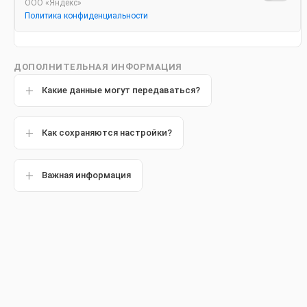
ООО «Яндекс»
Политика конфиденциальности
Популярные статьи
ДОПОЛНИТЕЛЬНАЯ ИНФОРМАЦИЯ
Исследоват
Другие статьи
Какие данные могут передаваться?
заканчивае
полный «вз
ортодонтич
Как сохраняются настройки?
можно и не
Важная информация
Расширите
Расширител
перекрестн
лучше пров
происходит 
Верхние че