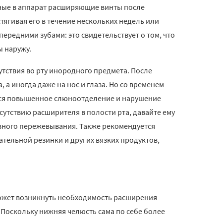
ные в аппарат расширяющие винты после
тягивая его в течение нескольких недель или
передними зубами: это свидетельствует о том, что
ы наружу.
тствия во рту инородного предмета. После
 а иногда даже на нос и глаза. Но со временем
ться повышенное слюноотделение и нарушение
сутствию расширителя в полости рта, давайте ему
тивного пережевывания. Также рекомендуется
ательной резинки и других вязких продуктов,
 может возникнуть необходимость расширения
Поскольку нижняя челюсть сама по себе более