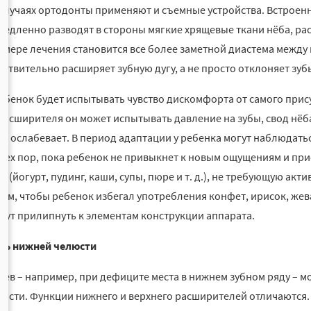
случаях ортодонты применяют и съемные устройства. Встроен
медленно разводят в стороны мягкие хрящевые ткани нёба, рас
о мере лечения становится все более заметной диастема между 
йствительно расширяет зубную дугу, а не просто отклоняет зуб
ебенок будет испытывать чувство дискомфорта от самого прису
расширителя он может испытывать давление на зубы, свод нёба,
ие ослабевает. В период адаптации у ребенка могут наблюда
 тех пор, пока ребенок не привыкнет к новым ощущениям и при
у (йогурт, пудинг, каши, супы, пюре и т. д.), не требующую ак
 тем, чтобы ребенок избегал употребления конфет, ирисок, жев
гут прилипнуть к элементам конструкции аппарата.
ль нижней челюсти
чаев – например, при дефиците места в нижнем зубном ряду –
юсти. Функции нижнего и верхнего расширителей отличаются. 