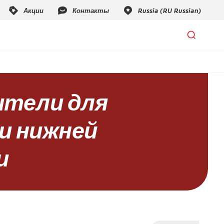
тели для
 и нижней
и