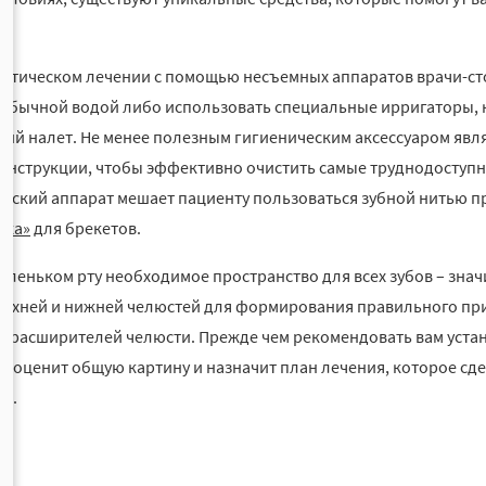
нтическом лечении с помощью несъемных аппаратов врачи-с
 обычной водой либо использовать специальные ирригаторы, 
кий налет. Не менее полезным гигиеническим аксессуаром явл
онструкции, чтобы эффективно очистить самые труднодоступн
еский аппарат мешает пациенту пользоваться зубной нитью 
бка»
для брекетов.
маленьком рту необходимое пространство для всех зубов – зна
ерхней и нижней челюстей для формирования правильного прик
 расширителей челюсти. Прежде чем рекомендовать вам устан
о оценит общую картину и назначит план лечения, которое сд
й.