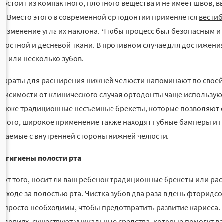
 состоит из компактного, плотного вещества и не имеет швов,
. Вместо этого в современной ортодонтии применяется
вести
 изменение угла их наклона. Чтобы процесс был безопасным 
 костной и десневой ткани. В противном случае для достижен
ин или несколько зубов.
параты для расширения нижней челюсти напоминают по своей
ависимости от клинического случая ортодонты чаще использу
 также традиционные несъемные брекеты, которые позволяют
е того, широкое применение также находят губные бамперы 
ещаемые с внутренней стороны нижней челюсти.
 гигиены полости рта
 от того, носит ли ваш ребенок традиционные брекеты или ра
 уходе за полостью рта. Чистка зубов два раза в день фтори
и просто необходимы, чтобы предотвратить развитие кариеса. 
словиях, существуют уникальные средства, которые помогут ва