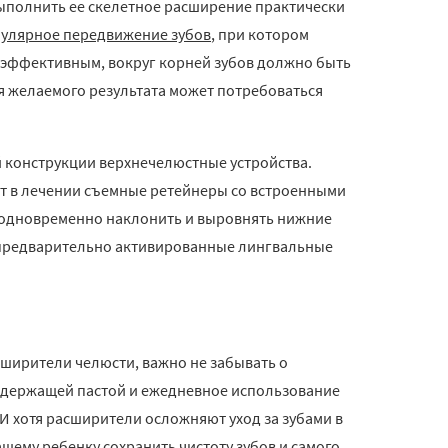
 выполнить ее скелетное расширение практически
булярное передвижение зубов
, при котором
и эффективным, вокруг корней зубов должно быть
ия желаемого результата может потребоваться
 конструкции верхнечелюстные устройства.
ют в лечении съемные ретейнеры со встроенными
 одновременно наклонить и выровнять нижние
и предварительно активированные лингвальные
сширители челюсти, важно не забывать о
дсодержащей пастой и ежедневное использование
И хотя расширители осложняют уход за зубами в
шему ребенку сохранить чистоту зубов и самого