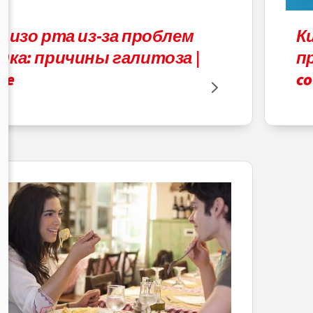
х изо рта из-за проблем
К
дка: причины галитоза |
п
te
co