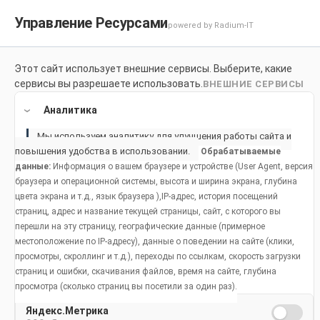
Управление Ресурсами
powered by Radium-IT
Для здоровой улыбки
Продук
Этот сайт использует внешние сервисы. Выберите, какие
сервисы вы разрешаете использовать.
ВНЕШНИЕ СЕРВИСЫ
Home
Продукты
Аналитика
Мы используем аналитику для улучшения работы сайта и
Как сохранить
повышения удобства в использовании.
Обрабатываемые
здоровую улыбку
данные:
Информация о вашем браузере и устройстве (User Agent, версия
браузера и операционной системы, высота и ширина экрана, глубина
Основы гигиены полости рта
Распространенные проблемы
Жизненные этапы
цвета экрана и т.д., язык браузера ),IP-адрес, история посещений
Жизненные этапы
страниц, адрес и название текущей страницы, сайт, с которого вы
Фтор
Неприятный запах изо рта
Дети младенческого и ясельного
Св
возраста
перешли на эту страницу, географические данные (примерное
Анатомическое строение зубов и
Бруксизм
ротовой полости
От 5 до 12 лет
местоположение по IP-адресу), данные о поведении на сайте (клики,
Кариозные полости
Уход за полостью рта во время
Здоровье полости рта и питание
Гигиена полости рта у подростков
беременности
зд
просмотры, скроллинг и т.д.), переходы по ссылкам, скорость загрузки
Сухость полости рта
Угрозы для здоровья полости рта
Гигиена полости рта у взрослых
Гигиена полости рта у взрослых
страниц и ошибки, скачивания файлов, время на сайте, глубина
Заболевание десен
людей
просмотра (сколько страниц вы посетили за один раз).
Использование зубной щетки и нити
Уход за полостью рта у детей
Повышенная чувствительность
зуб
Гигиена полости рта в возрасте
младенческого и ясельного возраста
старше 55 лет
Яндекс.Метрика
Гигиена полости рта в возрасте старше 55