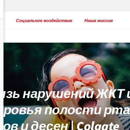
ты
Социальное воздействие
Наша миссия
язь нарушений ЖКТ 
оровья полости рта
ов и десен | Colgate