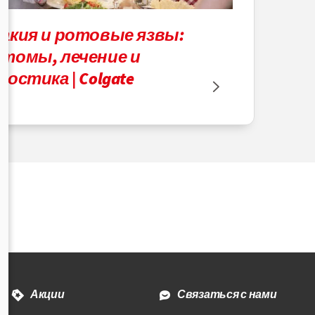
акия и ротовые язвы:
томы, лечение и
ностика | Colgate
Акции
Связаться с нами