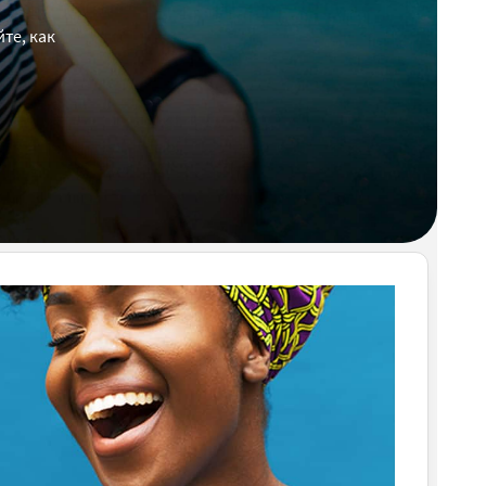
те, как
.