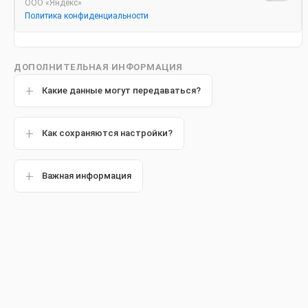
лет
ООО «Яндекс»
Политика конфиденциальности
Гигиена полости рта у подростков
Как расс
защитить
ДОПОЛНИТЕЛЬНАЯ ИНФОРМАЦИЯ
Какие данные могут передаваться?
Как сохраняются настройки?
Важная информация