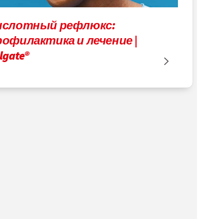
ислотный рефлюкс:
рофилактика и лечение |
lgate®