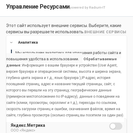
Управление Ресурсами
powered by Radium-IT
Этот сайт использует внешние сервисы. Выберите, какие
Для здоровой улыбки
Продукты
Социальное возде
сервисы вы разрешаете использовать.
ВНЕШНИЕ СЕРВИСЫ
Продукты
Аналитика
Мы используем аналитику для улучшения работы сайта и
повышения удобства в использовании.
Обрабатываемые
данные:
Информация о вашем браузере и устройстве (User Agent,
Пародонтит: причины
версия браузера и операционной системы, высота и ширина экрана,
глубина цвета экрана и т.д., язык браузера ),IP-адрес, история
развития и профилактика
посещений страниц, адрес и название текущей страницы, сайт, с
заболевания
которого вы перешли на эту страницу, географические данные
(примерное местоположение по IP-адресу), данные о поведении на
сайте (клики, просмотры, скроллинг и т.д.), переходы по ссылкам,
скорость загрузки страниц и ошибки, скачивания файлов, время на
Дата публикации: 22 декабря 2021 года.
сайте, глубина просмотра (сколько страниц вы посетили за один раз).
Яндекс.Метрика
ООО «Яндекс»