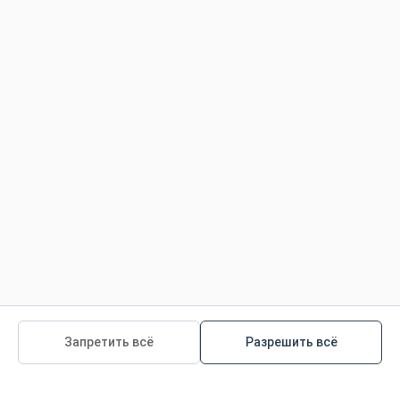
Все права защищены
Условия использования
Политика конфиденциальности
Политика конфиденциальности для детей
Ответственное Производство Продукции
.
Управление ресурсами
Политика для пользователей Сайта
-
-
Все наши продукты
Все наши статьи
Все
материалы программы
Запретить всё
Разрешить всё