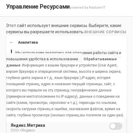
Управление Ресурсами
powered by Radium-IT
Этот сайт использует внешние сервисы. Выберите, какие
Для здоровой улыбки
Продукты
Социальное возде
сервисы вы разрешаете использовать.
ВНЕШНИЕ СЕРВИСЫ
Продукты
Аналитика
Мы используем аналитику для улучшения работы сайта и
повышения удобства в использовании.
Обрабатываемые
данные:
Информация о вашем браузере и устройстве (User Agent,
версия браузера и операционной системы, высота и ширина экрана,
глубина цвета экрана и т.д., язык браузера ),IP-адрес, история
посещений страниц, адрес и название текущей страницы, сайт, с
которого вы перешли на эту страницу, географические данные
(примерное местоположение по IP-адресу), данные о поведении на
сайте (клики, просмотры, скроллинг и т.д.), переходы по ссылкам,
скорость загрузки страниц и ошибки, скачивания файлов, время на
сайте, глубина просмотра (сколько страниц вы посетили за один раз).
Яндекс.Метрика
ООО «Яндекс»