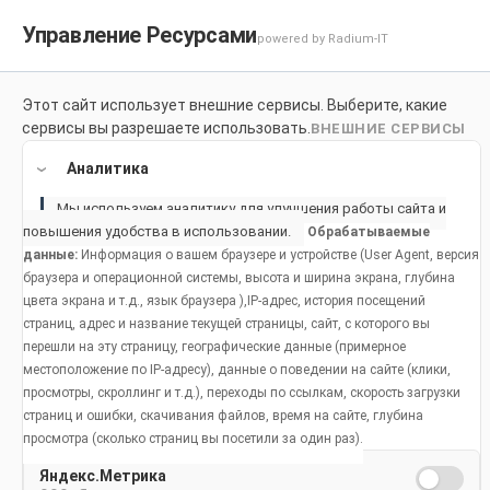
Управление Ресурсами
powered by Radium-IT
Для здоровой улыбки
Продук
Этот сайт использует внешние сервисы. Выберите, какие
сервисы вы разрешаете использовать.
ВНЕШНИЕ СЕРВИСЫ
Home
Продукты
Аналитика
Мы используем аналитику для улучшения работы сайта и
повышения удобства в использовании.
Обрабатываемые
данные:
Информация о вашем браузере и устройстве (User Agent, версия
браузера и операционной системы, высота и ширина экрана, глубина
цвета экрана и т.д., язык браузера ),IP-адрес, история посещений
страниц, адрес и название текущей страницы, сайт, с которого вы
перешли на эту страницу, географические данные (примерное
местоположение по IP-адресу), данные о поведении на сайте (клики,
просмотры, скроллинг и т.д.), переходы по ссылкам, скорость загрузки
страниц и ошибки, скачивания файлов, время на сайте, глубина
просмотра (сколько страниц вы посетили за один раз).
Яндекс.Метрика