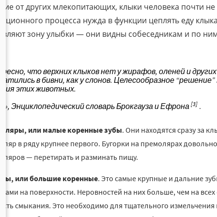
чие от других млекопитающих, клыки человека почти не
юционного процесса нужда в функции цеплять еду клыка
авляют зону улыбки — они видны собеседникам и по ним
в.
ресно, что верхних клыков нет у жирафов, оленей и других
ратились в бивни, как у слонов. Целесообразное “решение
ния этих животных.
[3]
ы», Энциклопедический словарь Брокгауза и Ефрона
.
оляры, или малые коренные зубы
. Они находятся сразу за 
оляр в ряду крупнее первого. Бугорки на премолярах довольно
оляров — перетирать и разминать пищу.
ры, или большие коренные
. Это самые крупные и дальние з
рками на поверхности. Неровностей на них больше, чем на всех
 есть смыкания. Это необходимо для тщательного измельчени