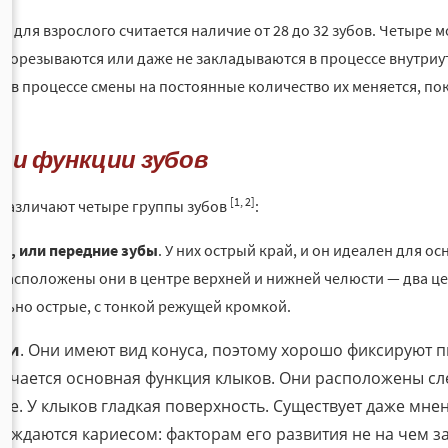
 для взрослого считается наличие от 28 до 32 зубов. Четыре м
прорезываются или даже не закладываются в процессе внутриу
, а в процессе смены на постоянные количество их меняется, 
 и функции зубов
[1, 2]
 различают четыре группы зубов
:
ы, или передние зубы
. У них острый край, и он идеален для 
 Расположены они в центре верхней и нижней челюсти — два ц
льно острые, с тонкой режущей кромкой.
ки
. Они имеют вид конуса, поэтому хорошо фиксируют п
ючается основная функция клыков. Они расположены сле
ые. У клыков гладкая поверхность. Существует даже мне
еждаются кариесом: факторам его развития не на чем з