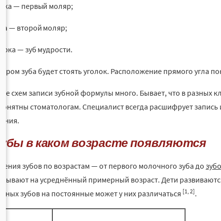
рка — первый моляр;
ка — второй моляр;
ёрка — зуб мудрости.
ером зуба будет стоять уголок. Расположение прямого угла пок
еле схем записи зубной формулы много. Бывает, что в разных 
понятны стоматологам. Специалист всегда расшифрует запись и
чения.
зубы в каком возрасте появляются
ления зубов по возрастам — от первого молочного зуба до
зуб
азывают на усреднённый примерный возраст. Дети развиваютс
[1, 2]
чных зубов на постоянные может у них различаться
.