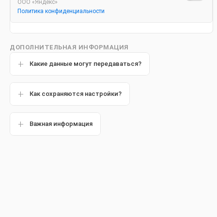
ООО «Яндекс»
Политика конфиденциальности
ДОПОЛНИТЕЛЬНАЯ ИНФОРМАЦИЯ
Материал подготовлен с
Какие данные могут передаваться?
стоматологом
Как сохраняются настройки?
Борисом Александро
Важная информация
Популярные статьи
Каждый вид
Другие статьи
зубочелюст
значение. 
организма 