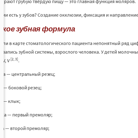
тирают грубую твёрдую пищу — это главная функция моляров.
ции есть у зубов? Создание окклюзии, фиксация и направление
кое зубная формула
ели в карте стоматологического пациента непонятный ряд циф
 запись зубной системы, взрослого человека. У детей молочны
[2, 3]
II, IV, V
.
ца — центральный резец;
а — боковой резец;
а — клык;
рка — первый премоляр;
ка — второй премоляр;