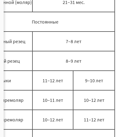
ренной (моляр)
21–31 мес.
Постоянные
льный резец
7–8 лет
вой резец
8–9 лет
лыки
11–12 лет
9–10 лет
 премоляр
10–11 лет
10–12 лет
 премоляр
10–12 лет
11–12 лет