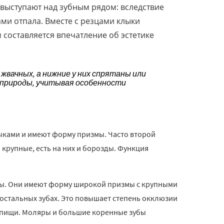
 выступают над зубным рядом: вследствие
ми отпала. Вместе с резцами клыки
 составляется впечатление об эстетике
 жвачных, а нижние у них спрятаны или
” природы, учитывая особенности
клыками и имеют форму призмы. Часто второй
 крупные, есть на них и борозды. Функция
убы. Они имеют форму широкой призмы с крупными
 остальных зубах. Это повышает степень окклюзии
я пищи. Моляры и большие коренные зубы