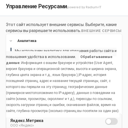
Управление Ресурсами
powered by Radium-IT
Этот сайт использует внешние сервисы. Выберите, какие
Для здоровой улыбки
Продукты
Социальное возде
сервисы вы разрешаете использовать.
ВНЕШНИЕ СЕРВИСЫ
Продукты
Аналитика
Мы используем аналитику для улучшения работы сайта и
повышения удобства в использовании.
Обрабатываемые
данные:
Информация о вашем браузере и устройстве (User Agent,
версия браузера и операционной системы, высота и ширина экрана,
глубина цвета экрана и т.д., язык браузера ),IP-адрес, история
посещений страниц, адрес и название текущей страницы, сайт, с
которого вы перешли на эту страницу, географические данные
(примерное местоположение по IP-адресу), данные о поведении на
сайте (клики, просмотры, скроллинг и т.д.), переходы по ссылкам,
скорость загрузки страниц и ошибки, скачивания файлов, время на
сайте, глубина просмотра (сколько страниц вы посетили за один раз).
Яндекс.Метрика
ООО «Яндекс»