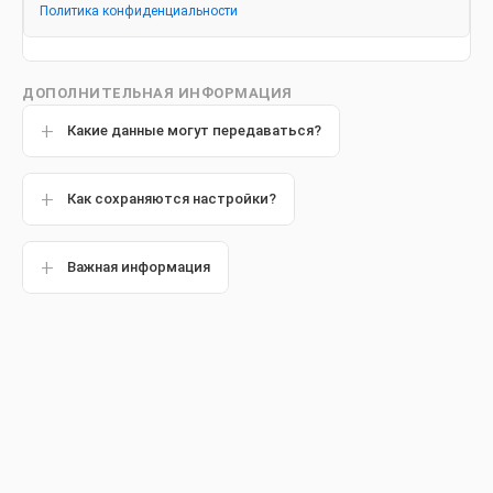
Киста зуба: современный
Политика конфиденциальности
взгляд на проблему и лечение
ДОПОЛНИТЕЛЬНАЯ ИНФОРМАЦИЯ
Какие данные могут передаваться?
Популярные статьи
Как сохраняются настройки?
Важная информация
Другие статьи
Обзор