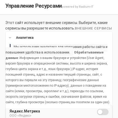
Управление Ресурсами
powered by Radium-IT
Этот сайт использует внешние сервисы. Выберите, какие
Для здоровой улыбки
Продукты
Социальное возде
сервисы вы разрешаете использовать.
ВНЕШНИЕ СЕРВИСЫ
Продукты
Аналитика
Мы используем аналитику для улучшения работы сайта и
повышения удобства в использовании.
Обрабатываемые
данные:
Информация о вашем браузере и устройстве (User Agent,
Нужен ли кальций для
версия браузера и операционной системы, высота и ширина экрана,
глубина цвета экрана и т.д., язык браузера ),IP-адрес, история
укрепления зубов
посещений страниц, адрес и название текущей страницы, сайт, с
которого вы перешли на эту страницу, географические данные
(примерное местоположение по IP-адресу), данные о поведении на
сайте (клики, просмотры, скроллинг и т.д.), переходы по ссылкам,
Дата публикации: 14 февраля 2022 года.
скорость загрузки страниц и ошибки, скачивания файлов, время на
сайте, глубина просмотра (сколько страниц вы посетили за один раз).
Яндекс.Метрика
ООО «Яндекс»