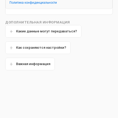
Политика конфиденциальности
ДОПОЛНИТЕЛЬНАЯ ИНФОРМАЦИЯ
Какие данные могут передаваться?
Как сохраняются настройки?
Важная информация
Материал подготовлен совместно со
стоматологом
Борисом Александровичем Арутюновым
Популярные статьи