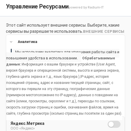
Управление Ресурсами
powered by Radium-IT
Этот сайт использует внешние сервисы. Выберите, какие
Для здоровой улыбки
Продукты
Социальное возде
сервисы вы разрешаете использовать.
ВНЕШНИЕ СЕРВИСЫ
Продукты
Аналитика
Мы используем аналитику для улучшения работы сайта и
повышения удобства в использовании.
Обрабатываемые
данные:
Информация о вашем браузере и устройстве (User Agent,
Продукты, предотвращающие
версия браузера и операционной системы, высота и ширина экрана,
глубина цвета экрана и т.д., язык браузера ),IP-адрес, история
кариес
посещений страниц, адрес и название текущей страницы, сайт, с
которого вы перешли на эту страницу, географические данные
(примерное местоположение по IP-адресу), данные о поведении на
сайте (клики, просмотры, скроллинг и т.д.), переходы по ссылкам,
скорость загрузки страниц и ошибки, скачивания файлов, время на
сайте, глубина просмотра (сколько страниц вы посетили за один раз).
Популярные статьи
Яндекс.Метрика
ООО «Яндекс»