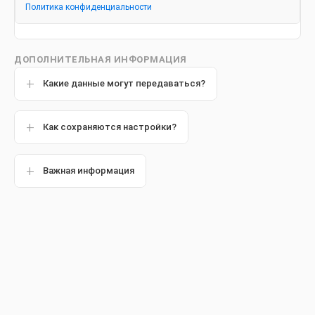
Политика конфиденциальности
Другие статьи
ДОПОЛНИТЕЛЬНАЯ ИНФОРМАЦИЯ
Какие данные могут передаваться?
Обзор
Как сохраняются настройки?
Важная информация
Хорошо известно, что сладости, липкие лакомства и
газированные напитки с высоким содержанием
сахара
вредят зубам, но знаете ли вы, что есть продукты, которые
предотвращают кариес? Они помогают восстановить
ослабленную эмаль зубов или содержат важные
питательные вещества, например, белки, которые
укрепляют эмаль, препятствуя ее разрушению. Одни из