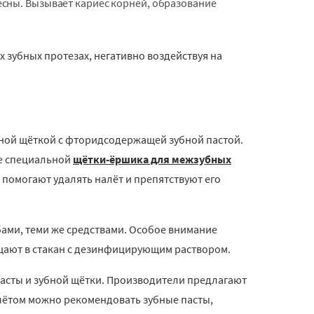
есны. Вызывает кариес корней, образование
 зубных протезах, негативно воздействуя на
убной щёткой с фторидсодержащей зубной пастой.
ие специальной
щётки-ёршика для межзубных
 помогают удалять налёт и препятствуют его
бами, теми же средствами. Особое внимание
щают в стакан с дезинфицирующим раствором.
пасты и зубной щётки. Производители предлагают
ётом можно рекомендовать зубные пасты,