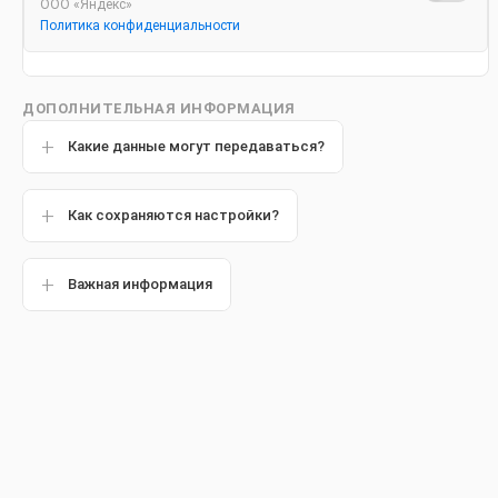
ООО «Яндекс»
Политика конфиденциальности
ДОПОЛНИТЕЛЬНАЯ ИНФОРМАЦИЯ
Материал подготовлен с
Какие данные могут передаваться?
стоматологом
Как сохраняются настройки?
Олегом Сергеевичем
Важная информация
Популярные статьи
Образовани
Другие статьи
либо забол
Когда 