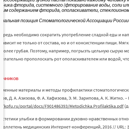
чника фторида, системного (фторирование воды, соли или 
ким содержанием фторида, ополаскиватели, стеклоиономе
иальная позиция Стоматологической Ассоциации Росси
чередь необходимо сократить употребление сладкой еды и напи
зависит не только от состава, но и от консистенции пищи. Мяг
м более грубая. Поэтому, например, погрызть цельную сырую м
желательно прополоскать рот ополаскивателем или водой, что
и.
точников
еменные материалы и методы профилактики стоматологических з
ов, Д. А. Азизова, Ф. А. Хафизова, Э. М. Зарипова, А. К. Житко. – Ка
://kpfu.ru/portal/docs/F901486393/Metodichka.Profilaktika.pdf
(д
 эстетики улыбки в формировании духовно-нравственных отнош
., Бюллетень медицинских Интернет-конференций, 2016 // URL: