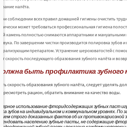
ование налёта.
при соблюдении всех правил домашней гигиены очистить трудн
дически может требоваться профессиональная гигиена полости 
ной камень полностью снимаются аппаратными и мануальными 
азвука. По завершении чистки производится полировка зубов и
ерализующим препаратом. Устранение шероховатостей с пом
ет скорость последующего образования зубного налёта и возв
 должна быть профилактика зубного
ить скорость образования зубного налёта, следует уделять до
пересмотреть рацион, обратить внимание на качество воды.
лярное использование фторидсодержащих зубных паст иг
еса зубов на индивидуальном и коммунальном уровнях. По з
чием строго доказанных фактов об их противокариозно
мендовать населению зубные пасты, не содержащие фтор
идсодержащей зубной пасты показано каждому человеку н