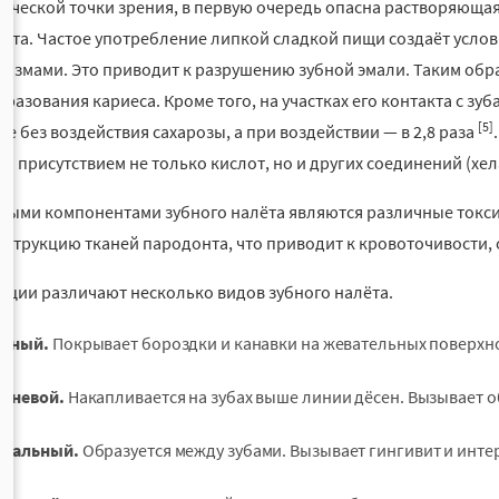
ической точки зрения, в первую очередь опасна растворяюща
лёта. Частое употребление липкой сладкой пищи создаёт усл
измами. Это приводит к разрушению зубной эмали. Таким обра
бразования кариеса. Кроме того, на участках его контакта с з
[5]
аже без воздействия сахарозы, а при воздействии — в 2,8 раза
ы присутствием не только кислот, но и других соединений (хе
ыми компонентами зубного налёта являются различные токси
еструкцию тканей пародонта, что приводит к кровоточивости, 
ации различают несколько видов зубного налёта.
урный.
Покрывает бороздки и канавки на жевательных поверхнос
сневой.
Накапливается на зубах выше линии дёсен. Вызывает 
инальный.
Образуется между зубами. Вызывает гингивит и инт