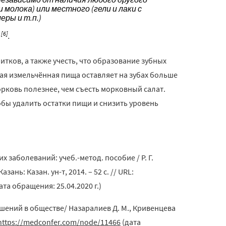
молока) или местного (гели и лаки с
ры и т.п.)
[6]
и
.
тков, а также учесть, что образование зубных
кая измельчённая пища оставляет на зубах больше
орковь полезнее, чем съесть морковный салат.
бы удалить остатки пищи и снизить уровень
аболеваний: учеб.-метод. пособие / Р. Г.
зань: Казан. ун-т, 2014. – 52 с. // URL:
ата обращения: 25.04.2020 г.)
ений в обществе/ Назаралиев Д. М., Кривенцева
https://medconfer.com/node/11466
(дата