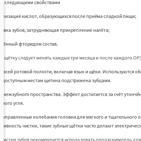
е следующими свойствами
ализация кислот, образующихся после приёма сладкой пищи;
овка зубов, затрудняющая прикрепление налёта;
щённый фторидом состав.
ю щётку следует менять каждые три месяца и после каждого О
а всей ротовой полости, включая язык и щёки. Используются об
одоступным местам щетина подстрижена зубцами.
а межзубного пространства. Эффект достигается за счёт утончё
сного угля.
направленные колебания головки для мягкого и тщательного о
тивность чистки, такие зубные щётки часто делают электричес
 чистки зубов рекомендуется использовать ополаскиватель дл