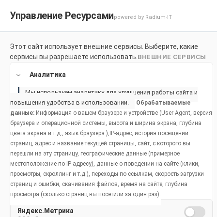
Управление Ресурсами
powered by Radium-IT
Для здоровой улыбки
Продук
Этот сайт использует внешние сервисы. Выберите, какие
сервисы вы разрешаете использовать.
ВНЕШНИЕ СЕРВИСЫ
Home
Продукты
Аналитика
Мы используем аналитику для улучшения работы сайта и
повышения удобства в использовании.
Обрабатываемые
данные:
Информация о вашем браузере и устройстве (User Agent, версия
браузера и операционной системы, высота и ширина экрана, глубина
цвета экрана и т.д., язык браузера ),IP-адрес, история посещений
страниц, адрес и название текущей страницы, сайт, с которого вы
перешли на эту страницу, географические данные (примерное
местоположение по IP-адресу), данные о поведении на сайте (клики,
просмотры, скроллинг и т.д.), переходы по ссылкам, скорость загрузки
страниц и ошибки, скачивания файлов, время на сайте, глубина
просмотра (сколько страниц вы посетили за один раз).
Яндекс.Метрика