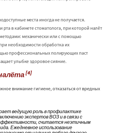
одоступные места иногда не получается.
рта в кабинете стоматолога, при которой налёт
методами: механически или с помощью
 при необходимости обработка их
ощью профессиональных полирующих паст
ращает улыбке здоровое сияние.
[4]
 налёта
лжное внимание гигиене, отказаться от вредных
рает ведущую роль в профилактике
аключению экспертов ВОЗ и в связи с
й эффективности, считается неэтичным
ида. Ежедневное использование
езависимо от наличия любого другого