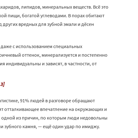
сахаридов, липидов, минеральных веществ. Всё это
кой пищи, богатой углеводами. В порах обитают
 других вредных для зубной эмали и дёсен
 даже с использованием специальных
ричневый оттенок, минерализуется и постепенно
я индивидуальны и зависят, в частности, от
,3]
татистике, 91% людей в разговоре обращают
дит отталкивающее впечатление на окружающих и
ся одной из причин, по которым люди недовольны
и зубного камня, — ещё один удар по имиджу.