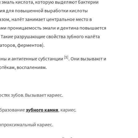
я эмаль кислота, которую выделяют бактерии
овия для повышенной выработки кислоты
зом, налёт занимает центральное место в
убами проницаемость эмали и дентина повышается
. Такие разрушающие свойства зубного налёта
латоров, ферментов).
[5]
ны и антигенные субстанции
. Они вызывают и
отёкам, воспалениям.
тях зубов. Вызывает кариес.
образование
зубного камня
, кариес.
ерпроксимальный кариес.