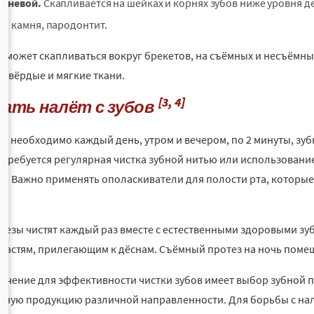
есневой.
Скапливается на шейках и корнях зубов ниже уровня д
го камня, пародонтит.
т может скапливаться вокруг брекетов, на съёмных и несъёмных
твёрдые и мягкие ткани.
[3, 4]
рать налёт с зубов
бы необходимо каждый день, утром и вечером, по 2 минуты, з
, требуется регулярная чистка зубной нитью или использован
тв
. Важно применять ополаскиватели для полости рта, которые
.
тезы чистят каждый раз вместе с естественными здоровыми зу
ластям, прилегающим к дёснам. Съёмный протез на ночь поме
ачение для эффективности чистки зубов имеет выбор зубной 
ную продукцию различной направленности. Для борьбы с нал