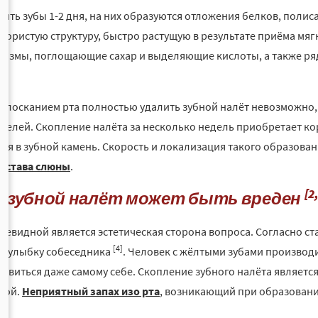
стить зубы 1-2 дня, на них образуются отложения белков, поли
 пористую структуру, быстро растущую в результате приёма мяг
измы, поглощающие сахар и выделяющие кислоты, а также ряд
лосканием рта полностью удалить зубной налёт невозможно,
телей. Скопление налёта за несколько недель приобретает ко
ся в зубной камень. Скорость и локализация такого образовани
состава слюны
.
[2
у зубной налёт может быть вреден
чевидной является эстетическая сторона вопроса. Согласно с
[4]
а улыбку собеседника
. Человек с жёлтыми зубами произво
равиться даже самому себе. Скопление зубного налёта являет
кой.
Неприятный запах изо рта
, возникающий при образовани