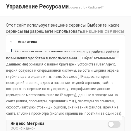
Управление Ресурсами
powered by Radium-IT
Этот сайт использует внешние сервисы. Выберите, какие
Для здоровой улыбки
Продукты
Социальное возде
сервисы вы разрешаете использовать.
ВНЕШНИЕ СЕРВИСЫ
Продукты
Аналитика
Мы используем аналитику для улучшения работы сайта и
повышения удобства в использовании.
Обрабатываемые
данные:
Информация о вашем браузере и устройстве (User Agent,
версия браузера и операционной системы, высота и ширина экрана,
глубина цвета экрана и т.д., язык браузера ),IP-адрес, история
посещений страниц, адрес и название текущей страницы, сайт, с
которого вы перешли на эту страницу, географические данные
(примерное местоположение по IP-адресу), данные о поведении на
сайте (клики, просмотры, скроллинг и т.д.), переходы по ссылкам,
скорость загрузки страниц и ошибки, скачивания файлов, время на
сайте, глубина просмотра (сколько страниц вы посетили за один раз).
Яндекс.Метрика
ООО «Яндекс»