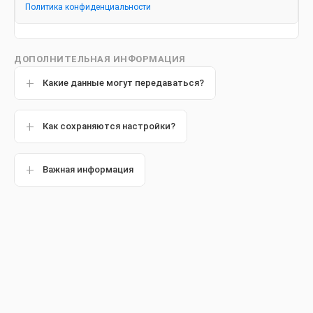
Политика конфиденциальности
Другие статьи
ДОПОЛНИТЕЛЬНАЯ ИНФОРМАЦИЯ
Какие данные могут передаваться?
Обзор
Как сохраняются настройки?
Важная информация
Бывало ли так, что вы проходили лечение корневых
каналов, надеясь на полное выздоровление, но спустя
несколько месяцев или лет чувствовали боль в том же
зубе? Увы, даже лишенные нервов зубы иногда вновь дают
о себе знать. Дискомфорт, ощущаемый вами спустя долгое
время после эндодонтического лечения, может означать,