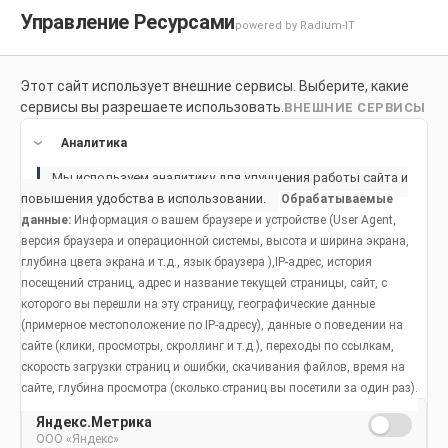
Управление Ресурсами
powered by Radium-IT
Этот сайт использует внешние сервисы. Выберите, какие
Для здоровой улыбки
Продукты
Социальное возде
сервисы вы разрешаете использовать.
ВНЕШНИЕ СЕРВИСЫ
Продукты
Аналитика
Мы используем аналитику для улучшения работы сайта и
повышения удобства в использовании.
Обрабатываемые
данные:
Информация о вашем браузере и устройстве (User Agent,
Что такое повторное лечение
версия браузера и операционной системы, высота и ширина экрана,
глубина цвета экрана и т.д., язык браузера ),IP-адрес, история
корневых каналов и когда оно
посещений страниц, адрес и название текущей страницы, сайт, с
необходимо?
которого вы перешли на эту страницу, географические данные
(примерное местоположение по IP-адресу), данные о поведении на
сайте (клики, просмотры, скроллинг и т.д.), переходы по ссылкам,
скорость загрузки страниц и ошибки, скачивания файлов, время на
сайте, глубина просмотра (сколько страниц вы посетили за один раз).
Яндекс.Метрика
Популярные статьи
ООО «Яндекс»