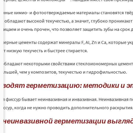
нные химио- и фотоотверждаемые материалы становятся твёр
ни обладают высокой текучестью, а значит, глубоко проникают
ницаем и очень прочен, что позволяет защитить зубы на срок д
мерные цементы содержат минералы F, AI, Zn и Ca, которые ук
ет низкую текучесть и быстрее стирается.
обладают некоторыми свойствами стеклоиономерных цементов
ольшей, чем у композитов, текучестью и гидрофильностью.
роводят герметизацию: методики и 
ия фиссур бывает неинвазивная и инвазивная. Неинвазивная 
иссур, когда не нужно проводить дополнительного раскрытия
 неинвазивной герметизации выгля