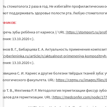
ать стоматолога 2 раза в год. Не избегайте профилактических 
ляют поддерживать здоровье полости рта. Любую стоматологи
точников:
беречь зубы ребёнка от кариеса // URL:
https://stomport.ru/prof
ения: 13.10.2020 г.).
иянов В. Г., Бибарцева Е. А. Актуальность применения компози
://cyberleninka.ru/article/n/aktualnost-primeneniya-kompozitnyh-
ения: 13.10.2020 г.).
довицина С. И. Кариес и другие болезни твёрдых тканей зуба: 
атологического факультета. URL:
https://rzgmu.ru/images/files/
вко Т. В., Мехтиева Р. Р. Методология герметизации фиссур зу
риалов для герметизации. URL:
https://medconfer.com/node/17