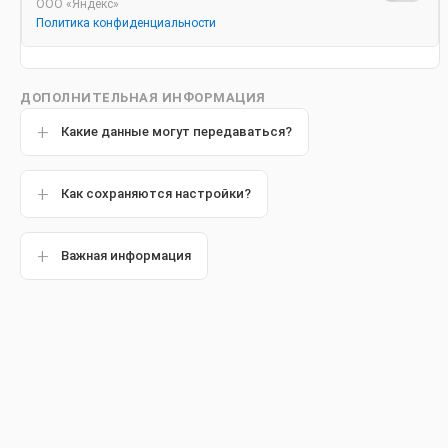
ООО «Яндекс»
Политика конфиденциальности
ДОПОЛНИТЕЛЬНАЯ ИНФОРМАЦИЯ
Материал подготовлен с
Какие данные могут передаваться?
стоматологом
Как сохраняются настройки?
Олегом Сергеевичем
Важная информация
Популярные статьи
Стоматолог
Другие статьи
профилакти
постоянных