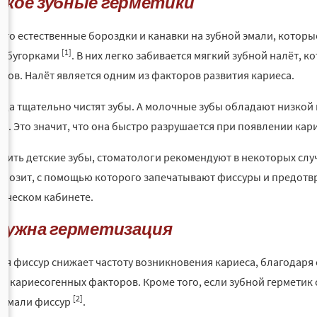
акое зубные герметики
это естественные бороздки и канавки на зубной эмали, котор
[1]
у бугорками
. В них легко забивается мягкий зубной налёт, к
дов. Налёт является одним из факторов развития кариеса.
егда тщательно чистят зубы. А молочные зубы обладают низкой
ая. Это значит, что она быстро разрушается при появлении кар
тить детские зубы, стоматологи рекомендуют в некоторых слу
мпозит, с помощью которого запечатывают фиссуры и предотв
ическом кабинете.
нужна герметизация
ия фиссур снижает частоту возникновения кариеса, благодаря 
ю кариесогенных факторов. Кроме того, если зубной герметик
[2]
 эмали фиссур
.