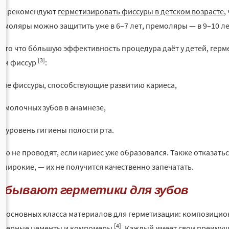
ги рекомендуют
герметизировать фиссуры в детском возрасте
,
 моляры можно защитить уже в 6–7 лет, премоляры — в 9–10 л
а то что бо́льшую эффективность процедура даёт у детей, гер
[3]
ции фиссур
:
кие фиссуры, способствующие развитию кариеса,
с молочных зубов в анамнезе,
й уровень гигиены полости рта.
ию не проводят, если кариес уже образовался. Также отказать
 широкие, — их не получится качественно запечатать.
и бывают герметики для зубов
 3 основных класса материалов для герметизации: композици
[4]
омерные цементы и компомеры
. Каждый имеет свои преимущ