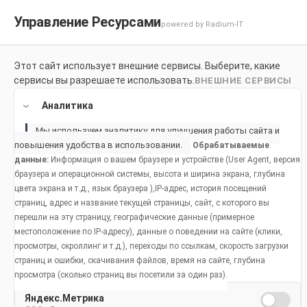
Управление Ресурсами
powered by Radium-IT
Для здоровой улыбки
Продук
Этот сайт использует внешние сервисы. Выберите, какие
сервисы вы разрешаете использовать.
ВНЕШНИЕ СЕРВИСЫ
Home
Продукты
Аналитика
Мы используем аналитику для улучшения работы сайта и
повышения удобства в использовании.
Обрабатываемые
данные:
Информация о вашем браузере и устройстве (User Agent, версия
браузера и операционной системы, высота и ширина экрана, глубина
цвета экрана и т.д., язык браузера ),IP-адрес, история посещений
страниц, адрес и название текущей страницы, сайт, с которого вы
перешли на эту страницу, географические данные (примерное
местоположение по IP-адресу), данные о поведении на сайте (клики,
просмотры, скроллинг и т.д.), переходы по ссылкам, скорость загрузки
страниц и ошибки, скачивания файлов, время на сайте, глубина
просмотра (сколько страниц вы посетили за один раз).
Яндекс.Метрика