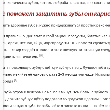
и от количества зубов, которые обрабатываются, и их состояни
щё поможет защитить зубы от карие
анить здоровье зубов, нужно придерживаться простых рекоме
ься правильно. Добавьте в свой рацион продукты, богатые ка
кты, орехи, чеснок, яйца, морепродукты. Они помогут сделать 
тить — сахар создаёт в полости рта отличную питательную сред
[5]
 удалить частички еды
.
рать подходящую зубную щётку
и зубную пасту. Лучше, чтобы 
тельно меняйте её на новую раз в 2–3 месяца или чаще. Использ
[6]
фторида
.
ть зубы утром и вечером не менее 2 минут. Чем больше зубного 
са. Держите зубную щётку под углом 45 градусов к дёснам. Со
хности каждого зуба. Не забывайте о чистоте языка — на нём т