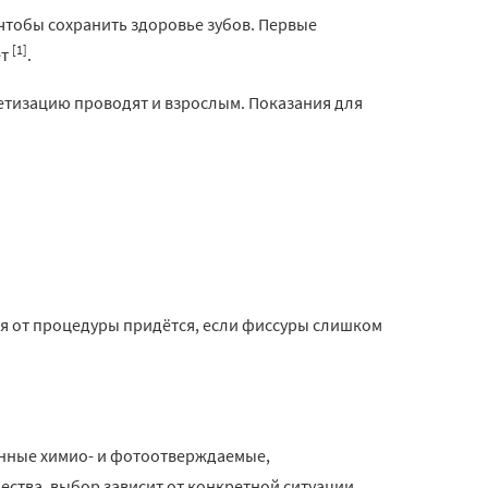
 чтобы сохранить здоровье зубов. Первые
[1]
ет
.
метизацию проводят и взрослым. Показания для
ся от процедуры придётся, если фиссуры слишком
онные химио- и фотоотверждаемые,
ества, выбор зависит от конкретной ситуации.