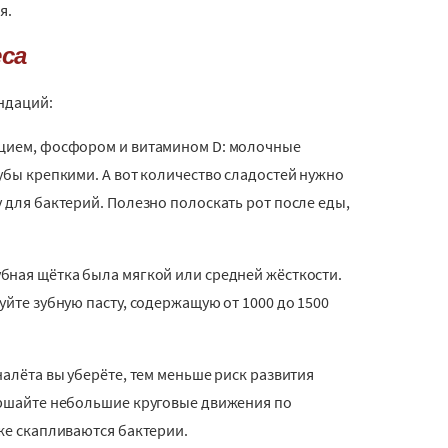
я.
са
ндаций:
льцием, фосфором и витамином D: молочные
зубы крепкими. А вот количество сладостей нужно
у для бактерий. Полезно полоскать рот после еды,
зубная щётка была мягкой или средней жёсткости.
уйте зубную пасту, содержащую от 1000 до 1500
налёта вы уберёте, тем меньше риск развития
вершайте небольшие круговые движения по
оже скапливаются бактерии.