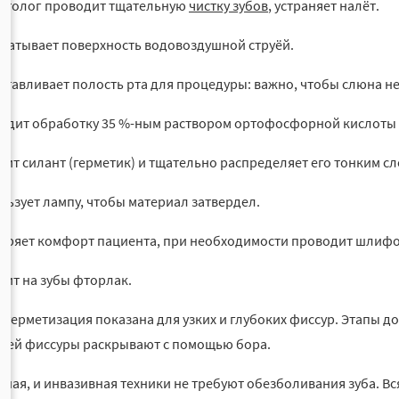
атолог проводит тщательную
чистку зубов
, устраняет налёт.
батывает поверхность водовоздушной струёй.
отавливает полость рта для процедуры: важно, чтобы слюна не
одит обработку 35 %-ным раствором ортофосфорной кислоты 
сит силант (герметик) и тщательно распределяет его тонким с
льзует лампу, чтобы материал затвердел.
еряет комфорт пациента, при необходимости проводит шлифо
сит на зубы фторлак.
 герметизация показана для узких и глубоких фиссур. Этапы 
ией фиссуры раскрывают с помощью бора.
ная, и инвазивная техники не требуют обезболивания зуба. Вся