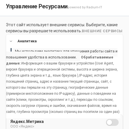
Управление Ресурсами
powered by Radium-IT
Этот сайт использует внешние сервисы. Выберите, какие
Для здоровой улыбки
Продукты
Социальное возде
сервисы вы разрешаете использовать.
ВНЕШНИЕ СЕРВИСЫ
Продукты
Аналитика
Мы используем аналитику для улучшения работы сайта и
повышения удобства в использовании.
Обрабатываемые
ВОПРОСЫ И ОТВЕТЫ О
данные:
Информация о вашем браузере и устройстве (User Agent,
версия браузера и операционной системы, высота и ширина экрана,
РЕЗУЛЬТАТАХ ЛАБОРАТОРНЫХ
глубина цвета экрана и т.д., язык браузера ),IP-адрес, история
И КЛИНИЧЕСКИХ
посещений страниц, адрес и название текущей страницы, сайт, с
которого вы перешли на эту страницу, географические данные
ИССЛЕДОВАНИЙ COLGATE-
(примерное местоположение по IP-адресу), данные о поведении на
PALMOLIVE ВЛИЯНИЯ ЗУБНОЙ
сайте (клики, просмотры, скроллинг и т.д.), переходы по ссылкам,
скорость загрузки страниц и ошибки, скачивания файлов, время на
ПАСТЫ И ОПОЛАСКИВАТЕЛЯ
сайте, глубина просмотра (сколько страниц вы посетили за один раз).
ДЛЯ ПОЛОСТИ РТА НА ВИРУС
Яндекс.Метрика
ООО «Яндекс»