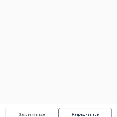
©
2026
Colgate-Palmolive Company.
Все права защищены
Условия использования
Политика конфиденциальности
Политика конфиденциальности для детей
Ответственное Производство Продукции
.
Управление ресурсами
Политика для пользователей Сайта
-
-
Все наши продукты
Все наши статьи
Все
материалы программы
Запретить всё
Разрешить всё