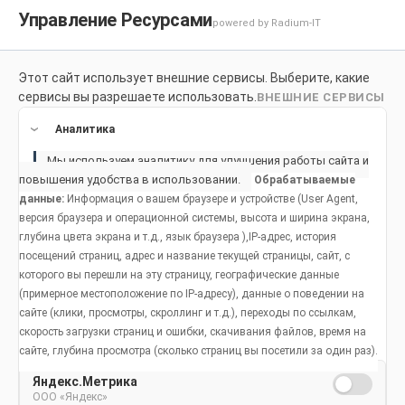
Управление Ресурсами
powered by Radium-IT
Этот сайт использует внешние сервисы. Выберите, какие
Для здоровой улыбки
Продукты
Социальное возде
сервисы вы разрешаете использовать.
ВНЕШНИЕ СЕРВИСЫ
Продукты
Аналитика
Мы используем аналитику для улучшения работы сайта и
Как сохранить здоровую улыбку
повышения удобства в использовании.
Обрабатываемые
данные:
Информация о вашем браузере и устройстве (User Agent,
Основы гигиены полости рта
Распространенные проблемы
Жизненные этапы
версия браузера и операционной системы, высота и ширина экрана,
Жизненные этапы
глубина цвета экрана и т.д., язык браузера ),IP-адрес, история
Фтор
Неприятный запах изо рта
Дети младенческого и ясельного возраста
посещений страниц, адрес и название текущей страницы, сайт, с
которого вы перешли на эту страницу, географические данные
Уход за полостью рта во время беременности
Анатомическое строение зубов и ротовой полости
Бруксизм
От 5 до 12 лет
(примерное местоположение по IP-адресу), данные о поведении на
сайте (клики, просмотры, скроллинг и т.д.), переходы по ссылкам,
Гигиена полости рта у взрослых
Здоровье полости рта и питание
Кариозные полости
Гигиена полости рта у подростков
скорость загрузки страниц и ошибки, скачивания файлов, время на
Зубная фея:
сайте, глубина просмотра (сколько страниц вы посетили за один раз).
Уход за полостью рта у детей младенческого и ясельного возраста
Угрозы для здоровья полости рта
Сухость полости рта
Гигиена полости рта у взрослых людей
общая
Яндекс.Метрика
ООО «Яндекс»
Гигиена полости рта в возрасте старше 55 лет
Использование зубной щетки и нити
Заболевание десен
Гигиена полости рта в возрасте старше 55 лет