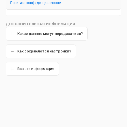
Политика конфиденциальности
Другие статьи
ДОПОЛНИТЕЛЬНАЯ ИНФОРМАЦИЯ
Какие данные могут передаваться?
Обзор
Как сохраняются настройки?
Важная информация
Вам с трудом удается уговорить ребенка почистить зубы?
Вы можете списывать все на его упрямство, но, возможно,
причина в другом. Не исключено, что ваш малыш страдает
от повышенной чувствительности зубов. Вот с чем это
может быть связано, и вот что вы можете сделать в этом
случае.