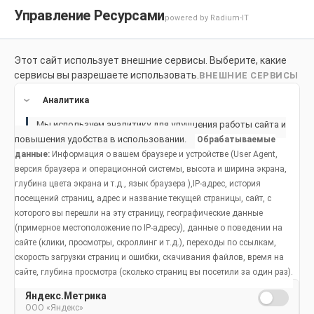
Управление Ресурсами
powered by Radium-IT
Этот сайт использует внешние сервисы. Выберите, какие
Для здоровой улыбки
Продукты
Социальное возде
сервисы вы разрешаете использовать.
ВНЕШНИЕ СЕРВИСЫ
Продукты
Аналитика
Мы используем аналитику для улучшения работы сайта и
повышения удобства в использовании.
Обрабатываемые
данные:
Информация о вашем браузере и устройстве (User Agent,
Как бороться с повышенной
версия браузера и операционной системы, высота и ширина экрана,
глубина цвета экрана и т.д., язык браузера ),IP-адрес, история
чувствительностью зубов
посещений страниц, адрес и название текущей страницы, сайт, с
ребенка
которого вы перешли на эту страницу, географические данные
(примерное местоположение по IP-адресу), данные о поведении на
сайте (клики, просмотры, скроллинг и т.д.), переходы по ссылкам,
скорость загрузки страниц и ошибки, скачивания файлов, время на
сайте, глубина просмотра (сколько страниц вы посетили за один раз).
Яндекс.Метрика
Популярные статьи
ООО «Яндекс»