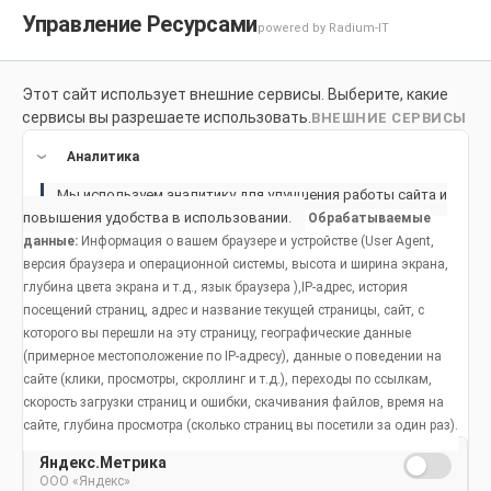
Управление Ресурсами
powered by Radium-IT
Этот сайт использует внешние сервисы. Выберите, какие
Для здоровой улыбки
Продукты
Социальное возде
сервисы вы разрешаете использовать.
ВНЕШНИЕ СЕРВИСЫ
Продукты
Аналитика
Мы используем аналитику для улучшения работы сайта и
повышения удобства в использовании.
Обрабатываемые
данные:
Информация о вашем браузере и устройстве (User Agent,
версия браузера и операционной системы, высота и ширина экрана,
глубина цвета экрана и т.д., язык браузера ),IP-адрес, история
посещений страниц, адрес и название текущей страницы, сайт, с
которого вы перешли на эту страницу, географические данные
(примерное местоположение по IP-адресу), данные о поведении на
сайте (клики, просмотры, скроллинг и т.д.), переходы по ссылкам,
скорость загрузки страниц и ошибки, скачивания файлов, время на
сайте, глубина просмотра (сколько страниц вы посетили за один раз).
Яндекс.Метрика
ООО «Яндекс»