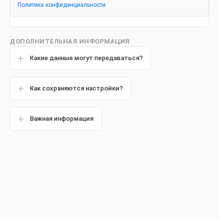
Есть ли разница между
Политика конфиденциальности
винирами и люминирами
ДОПОЛНИТЕЛЬНАЯ ИНФОРМАЦИЯ
Какие данные могут передаваться?
Дата публикации: 22 декабря 2021 года.
Как сохраняются настройки?
Важная информация