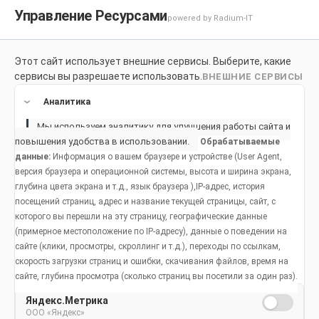
Управление Ресурсами
powered by Radium-IT
Этот сайт использует внешние сервисы. Выберите, какие
Для здоровой улыбки
Продукты
Социальное возде
сервисы вы разрешаете использовать.
ВНЕШНИЕ СЕРВИСЫ
Продукты
Аналитика
Мы используем аналитику для улучшения работы сайта и
повышения удобства в использовании.
Обрабатываемые
данные:
Информация о вашем браузере и устройстве (User Agent,
версия браузера и операционной системы, высота и ширина экрана,
глубина цвета экрана и т.д., язык браузера ),IP-адрес, история
посещений страниц, адрес и название текущей страницы, сайт, с
которого вы перешли на эту страницу, географические данные
(примерное местоположение по IP-адресу), данные о поведении на
сайте (клики, просмотры, скроллинг и т.д.), переходы по ссылкам,
скорость загрузки страниц и ошибки, скачивания файлов, время на
сайте, глубина просмотра (сколько страниц вы посетили за один раз).
Яндекс.Метрика
ООО «Яндекс»