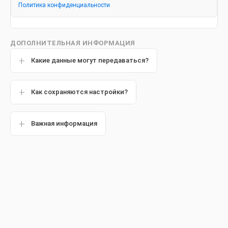
Политика конфиденциальности
Другие статьи
ДОПОЛНИТЕЛЬНАЯ ИНФОРМАЦИЯ
Какие данные могут передаваться?
Обзор
Как сохраняются настройки?
Важная информация
Случалось ли вам с удивлением обнаружить, что у вас
режется зуб, хотя вы уже давно вышли из детского
возраста? Где-то в глубине рта припухла десна и, кажется,
вот-вот разорвется под грозным натиском долго
дремавшего противника. Это растет зуб мудрости – один
из четырех зубов, которые прорезываются у человека