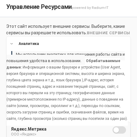
Управление Ресурсами
powered by Radium-IT
Этот сайт использует внешние сервисы. Выберите, какие
Для здоровой улыбки
Продукты
Социальное возде
сервисы вы разрешаете использовать.
ВНЕШНИЕ СЕРВИСЫ
Продукты
Аналитика
Мы используем аналитику для улучшения работы сайта и
повышения удобства в использовании.
Обрабатываемые
Зубы мудрости: осложнения и
данные:
Информация о вашем браузере и устройстве (User Agent,
версия браузера и операционной системы, высота и ширина экрана,
показания к удалению
глубина цвета экрана и т.д., язык браузера ),IP-адрес, история
посещений страниц, адрес и название текущей страницы, сайт, с
которого вы перешли на эту страницу, географические данные
(примерное местоположение по IP-адресу), данные о поведении на
сайте (клики, просмотры, скроллинг и т.д.), переходы по ссылкам,
скорость загрузки страниц и ошибки, скачивания файлов, время на
Популярные статьи
сайте, глубина просмотра (сколько страниц вы посетили за один раз).
Яндекс.Метрика
ООО «Яндекс»