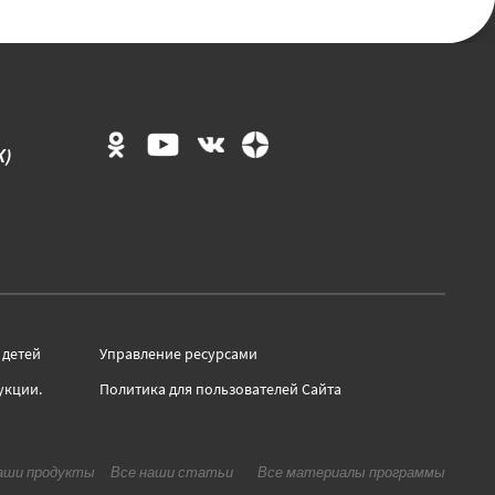
К)
 детей
Управление ресурсами
укции
.
Политика для пользователей Сайта
-
-
аши продукты
Все наши статьи
Все материалы программы