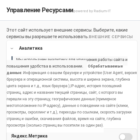
Управление Ресурсами
powered by Radium-IT
Для здоровой улыбки
Продук
Этот сайт использует внешние сервисы. Выберите, какие
сервисы вы разрешаете использовать.
ВНЕШНИЕ СЕРВИСЫ
Home
Продукты
Аналитика
Мы используем аналитику для улучшения работы сайта и
повышения удобства в использовании.
Обрабатываемые
данные:
Информация о вашем браузере и устройстве (User Agent, версия
браузера и операционной системы, высота и ширина экрана, глубина
цвета экрана и т.д., язык браузера ),IP-адрес, история посещений
страниц, адрес и название текущей страницы, сайт, с которого вы
перешли на эту страницу, географические данные (примерное
местоположение по IP-адресу), данные о поведении на сайте (клики,
просмотры, скроллинг и т.д.), переходы по ссылкам, скорость загрузки
страниц и ошибки, скачивания файлов, время на сайте, глубина
просмотра (сколько страниц вы посетили за один раз).
Яндекс.Метрика