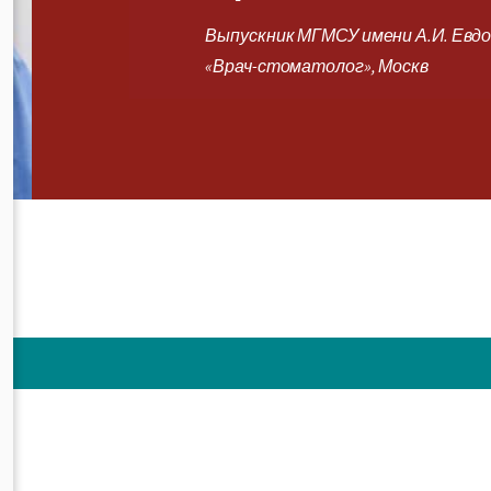
Выпускник МГМСУ имени А.И. Евдо
«Врач-стоматолог», Москв