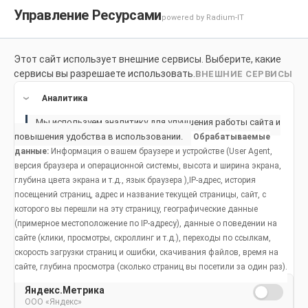
Управление Ресурсами
powered by Radium-IT
Этот сайт использует внешние сервисы. Выберите, какие
Для здоровой улыбки
Продукты
Социальное возде
сервисы вы разрешаете использовать.
ВНЕШНИЕ СЕРВИСЫ
Продукты
Аналитика
Мы используем аналитику для улучшения работы сайта и
повышения удобства в использовании.
Обрабатываемые
данные:
Информация о вашем браузере и устройстве (User Agent,
версия браузера и операционной системы, высота и ширина экрана,
глубина цвета экрана и т.д., язык браузера ),IP-адрес, история
Профилактика
посещений страниц, адрес и название текущей страницы, сайт, с
которого вы перешли на эту страницу, географические данные
кариеса с
(примерное местоположение по IP-адресу), данные о поведении на
сайте (клики, просмотры, скроллинг и т.д.), переходы по ссылкам,
продуктами
скорость загрузки страниц и ошибки, скачивания файлов, время на
сайте, глубина просмотра (сколько страниц вы посетили за один раз).
Colgate для
Яндекс.Метрика
здоровых и
ООО «Яндекс»