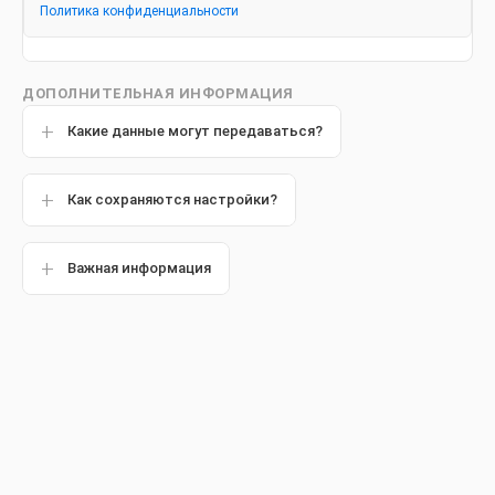
Политика конфиденциальности
крепких зубов
Узнайте больше о профилактике
ДОПОЛНИТЕЛЬНАЯ ИНФОРМАЦИЯ
кариеса с продуктами Колгейт для
здоровья полости рта и крепких зубов
Какие данные могут передаваться?
на официальном сайте бренда.
Как сохраняются настройки?
Важная информация