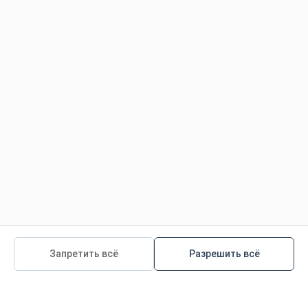
©
2026
Colgate-Palmolive Company.
Все права защищены
Условия использования
Политика конфиденциальности
Политика конфиденциальности для детей
Ответственное Производство Продукции
.
Управление ресурсами
Запретить всё
Разрешить всё
Политика для пользователей Сайта
-
-
Все наши продукты
Все наши статьи
Все