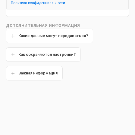
Политика конфиденциальности
Выберите зубную пасту Colgate!
Отбеливающие, для чувствительных
зубов и десен или детские зубные
ДОПОЛНИТЕЛЬНАЯ ИНФОРМАЦИЯ
пасты — подберите подходящую
Какие данные могут передаваться?
именно вам.
Как сохраняются настройки?
Важная информация
Фильтры