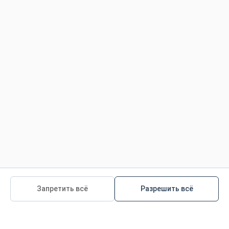
Зубная Паста-Гель Colgate® Total®
12 Профессиональная Чистка
Запретить всё
Разрешить всё