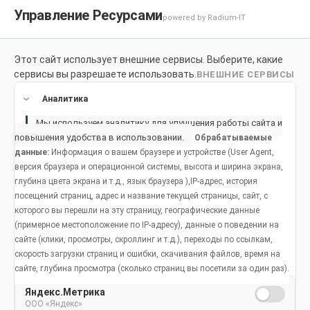
Управление Ресурсами
powered by Radium-IT
Этот сайт использует внешние сервисы. Выберите, какие
Для здоровой улыбки
Продукты
Социальное возде
сервисы вы разрешаете использовать.
ВНЕШНИЕ СЕРВИСЫ
Продукты
Аналитика
Мы используем аналитику для улучшения работы сайта и
повышения удобства в использовании.
Обрабатываемые
данные:
Информация о вашем браузере и устройстве (User Agent,
версия браузера и операционной системы, высота и ширина экрана,
глубина цвета экрана и т.д., язык браузера ),IP-адрес, история
Зубные пасты
посещений страниц, адрес и название текущей страницы, сайт, с
которого вы перешли на эту страницу, географические данные
Colgate® для
(примерное местоположение по IP-адресу), данные о поведении на
сайте (клики, просмотры, скроллинг и т.д.), переходы по ссылкам,
здоровья
скорость загрузки страниц и ошибки, скачивания файлов, время на
сайте, глубина просмотра (сколько страниц вы посетили за один раз).
полости рта и
Яндекс.Метрика
крепких зубов
ООО «Яндекс»